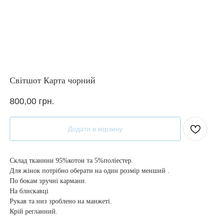
Світшот Карта чорний
800,00
грн.
Додати в корзину
Склад тканини 95%котон та 5%поліестер.
Для жінок потрібно оберати на один розмір менший .
По бокам зручні кармани.
На блискавці
Рукав та низ зроблено на манжеті.
Крій регланний.