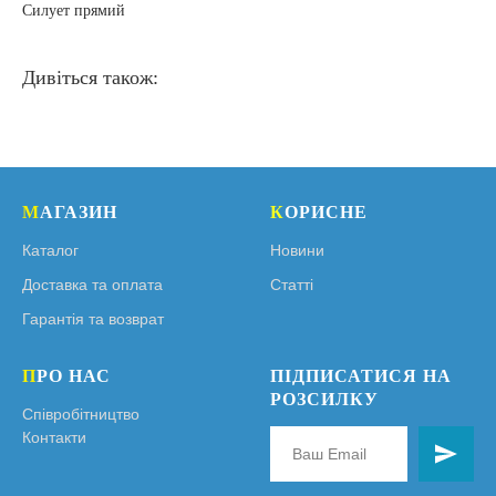
Силует прямий
Дивіться також:
М
АГАЗИН
К
ОРИСНЕ
Каталог
Новини
Доставка та оплата
Статті
Гарантія та возврат
П
РО НАС
ПІДПИСАТИСЯ НА
РОЗСИЛКУ
Співробітництво
Контакти