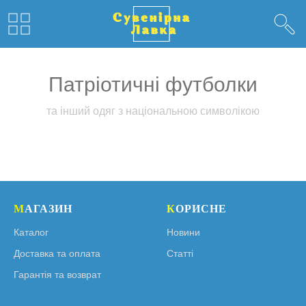
Каталог
→
Жінкам
→
Патріотичні футболки
Патріотичні футболки
та інший одяг з національною символікою
М
АГАЗИН
К
ОРИСНЕ
Каталог
Новини
Доставка та оплата
Статті
Гарантія та возврат