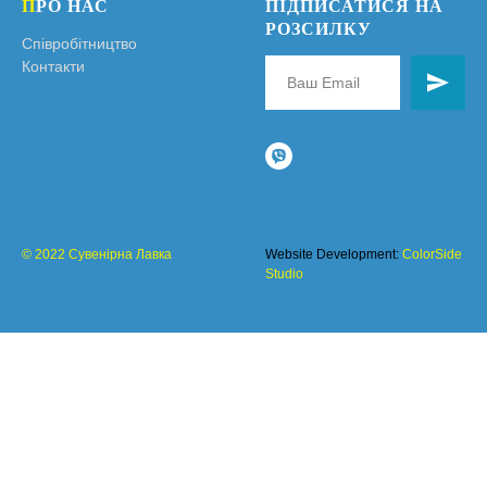
П
РО НАС
ПІДПИСАТИСЯ НА
РОЗСИЛКУ
Співробітництво
Контакти
© 2022 Сувенірна Лавка
Website Development:
ColorSide
Studio