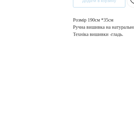
Додати в корзину
Розмір 190см *35см
Ручна вишивка на натурально
Техніка вишивки -гладь.