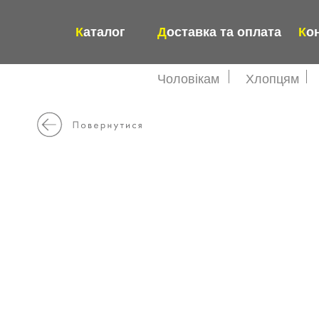
К
аталог
Д
оставка та оплата
К
о
Чоловікам
Хлопцям