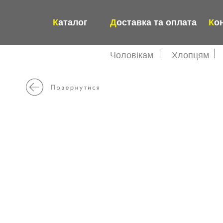
К
аталог
Д
оставка та оплата
К
о
Чоловікам
Хлопцям