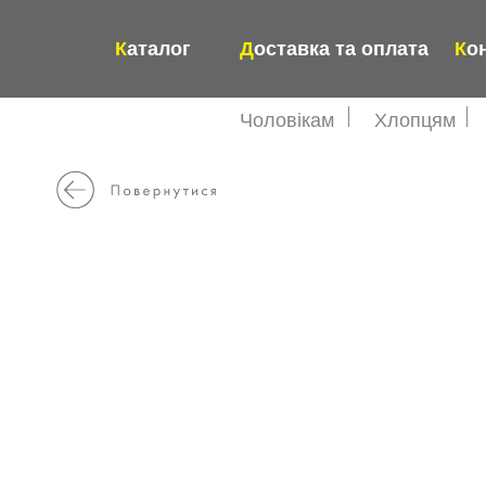
К
аталог
Д
оставка та оплата
К
о
Чоловікам
Хлопцям