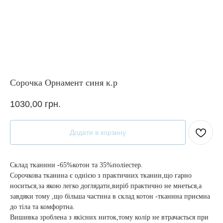
Сорочка Орнамент синя к.р
1030,00
грн.
Додати в корзину
Склад тканини -65%котон та 35%поліестер.
Сорочкова тканина є однією з практичних тканин,що гарно
носиться,за якою легко доглядати,виріб практично не мнеться,а
завдяки тому ,що більша частина в склад котон -тканина приємна
до тіла та комфортна.
Вишивка зроблена з якісних ниток,тому колір не втрачається при