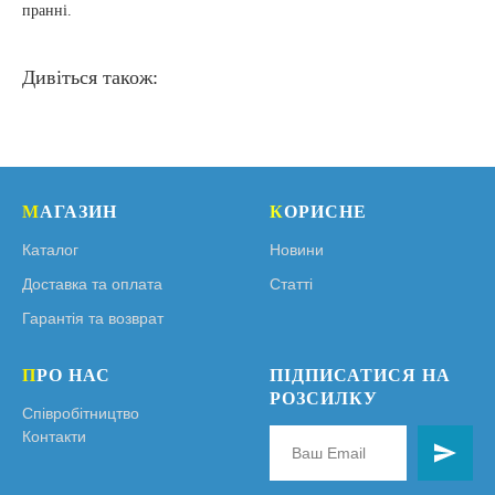
пранні.
Дивіться також:
М
АГАЗИН
К
ОРИСНЕ
Каталог
Новини
Доставка та оплата
Статті
Гарантія та возврат
П
РО НАС
ПІДПИСАТИСЯ НА
РОЗСИЛКУ
Співробітництво
Контакти