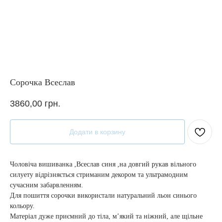
Сорочка Всеслав
3860,00
грн.
Додати в корзину
Чоловіча вишиванка ,Всеслав синя ,на довгий рукав вільного
силуету відрізняється стриманим декором та ультрамодним
сучасним забарвленням.
Для пошиття сорочки використали натуральний льон синього
кольору.
Матеріал дуже приємний до тіла, м’який та ніжний, але щільне