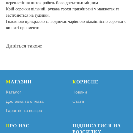
переплетіння ниток робить його достатньо міцним.
Крій сорочки вільний, рукава трохи призбирані у манжетах та
застібаються на ґудзики.
Головною прикрасою та водночас чарівною відмінністю сорочки є
вишиті орнаменти.
Дивіться також:
М
АГАЗИН
К
ОРИСНЕ
Каталог
Новини
Доставка та оплата
Статті
Гарантія та возврат
П
РО НАС
ПІДПИСАТИСЯ НА
РОЗСИЛКУ