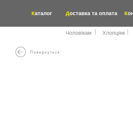
К
аталог
Д
оставка та оплата
К
о
Чоловікам
Хлопцям