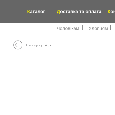
К
аталог
Д
оставка та оплата
К
о
Чоловікам
Хлопцям