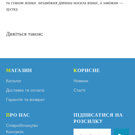
та станом жінки: незаміжня дівчина носила вінки, а заміжня —
хустку.
Дивіться також:
М
АГАЗИН
К
ОРИСНЕ
Каталог
Новини
Доставка та оплата
Статті
Гарантія та возврат
П
РО НАС
ПІДПИСАТИСЯ НА
РОЗСИЛКУ
Співробітництво
Контакти