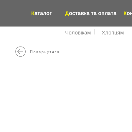
К
аталог
Д
оставка та оплата
К
о
Чоловікам
Хлопцям