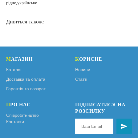
рідне,українське.
Дивіться також:
М
АГАЗИН
К
ОРИСНЕ
Каталог
Новини
Доставка та оплата
Статті
Гарантія та возврат
П
РО НАС
ПІДПИСАТИСЯ НА
РОЗСИЛКУ
Співробітництво
Контакти